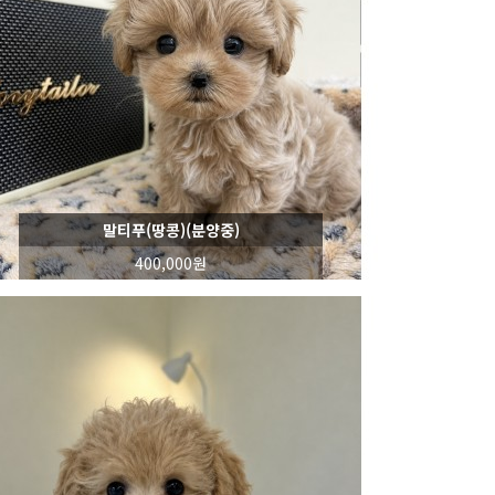
말티푸(땅콩)(분양중)
400,000원