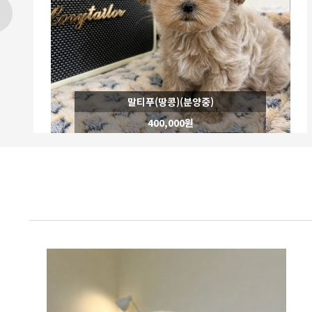
말티슈(코코)(분양중)
600,000원