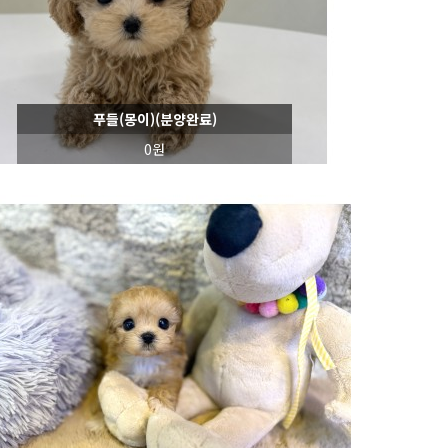
푸들(몽이)(분양완료)
0원