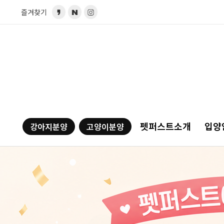
즐겨찾기
펫퍼스트소개
입양
강아지분양
고양이분양