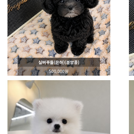
실버푸들(은하)(분양중)
500,000원