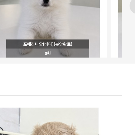
푸들(몽이)(분양완료)
0원