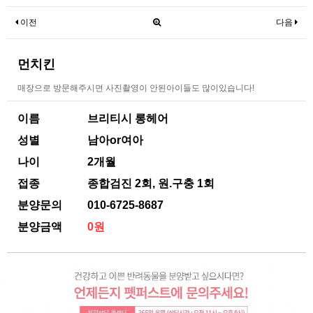
이전
다음
먼치킨
매장으로 방문해주시면 사진촬영이 안된아이들도 많이있습니다!
이름
브리티시 롱헤어
성별
남아or여아
나이
2개월
접종
종합검진 2회, 원.구충 1회
분양문의
010-6725-8687
분양금액
0원