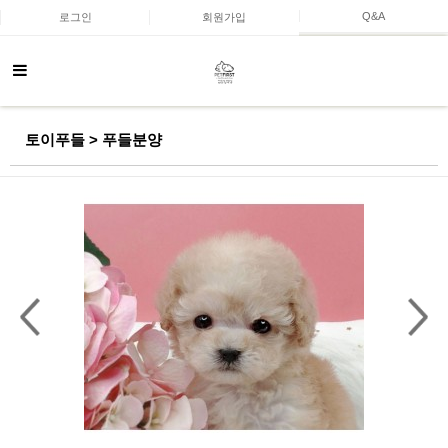
Q&A
로그인
회원가입
토이푸들 > 푸들분양