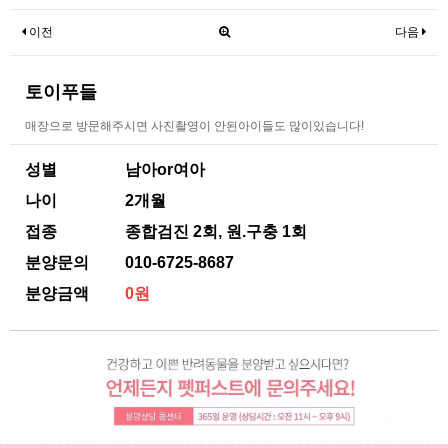
이전
다음
토이푸들
매장으로 방문해주시면 사진촬영이 안된아이들도 많이있습니다!
성별
남아or여아
나이
2개월
접종
종합검진 2회, 원.구충 1회
분양문의
010-6725-8687
분양금액
0원