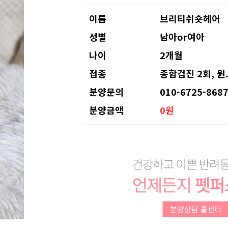
이름
브리티쉬숏헤어
성별
남아or여아
나이
2개월
접종
종합검진 2회, 원
분양문의
010-6725-868
분양금액
0원