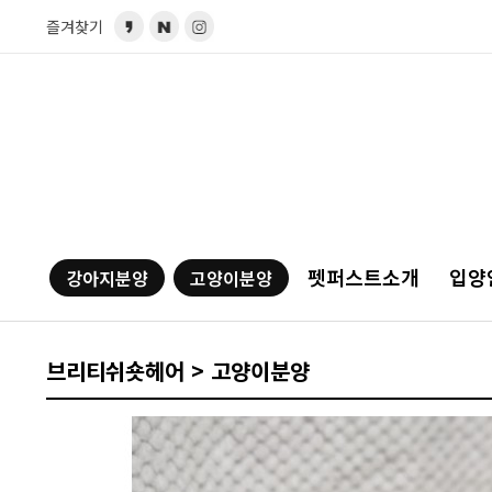
즐겨찾기
펫퍼스트소개
입양
강아지분양
고양이분양
브리티쉬숏헤어 > 고양이분양