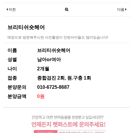
이전
다음
브리티쉬숏헤어
매장으로 방문해주시면 사진촬영이 안된아이들도 많이있습니다!
이름
브리티쉬숏헤어
성별
남아or여아
나이
2개월
접종
종합검진 2회, 원.구충 1회
분양문의
010-6725-8687
분양금액
0원