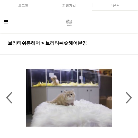
Q&A
로그인
회원가입
브리티쉬롱헤어 > 브리티쉬숏헤어분양