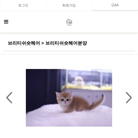
Q&A
로그인
회원가입
브리티쉬숏헤어 > 브리티쉬숏헤어분양