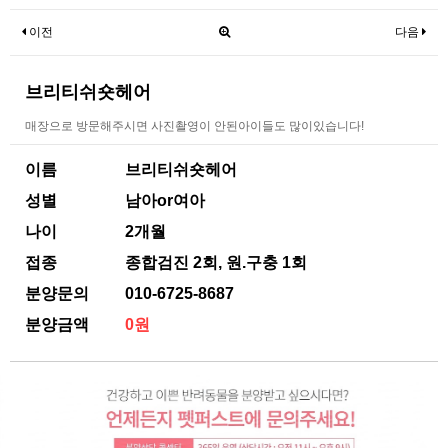
이전
다음
브리티쉬숏헤어
매장으로 방문해주시면 사진촬영이 안된아이들도 많이있습니다!
이름
브리티쉬숏헤어
성별
남아or여아
나이
2개월
접종
종합검진 2회, 원.구충 1회
분양문의
010-6725-8687
분양금액
0원