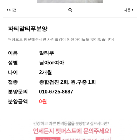
이전
다음
파티말티푸분양
매장으로 방문해주시면 사진촬영이 안된아이들도 많이있습니다!
이름
말티푸
성별
남아or여아
나이
2개월
접종
종합검진 2회, 원.구충 1회
분양문의
010-6725-8687
분양금액
0원