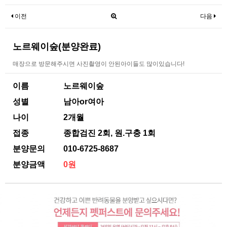
이전
다음
노르웨이숲(분양완료)
매장으로 방문해주시면 사진촬영이 안된아이들도 많이있습니다!
이름
노르웨이숲
성별
남아or여아
나이
2개월
접종
종합검진 2회, 원.구충 1회
분양문의
010-6725-8687
분양금액
0원