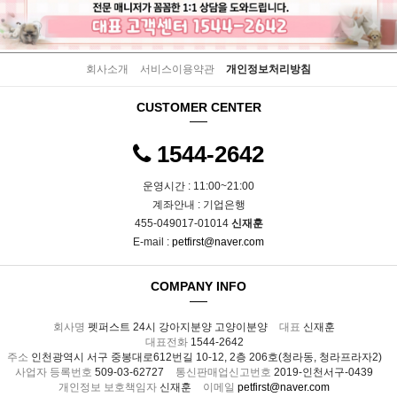
회사소개
서비스이용약관
개인정보처리방침
CUSTOMER CENTER
1544-2642
운영시간 : 11:00~21:00
계좌안내 : 기업은행
455-049017-01014
신재훈
E-mail :
petfirst@naver.com
COMPANY INFO
회사명
펫퍼스트 24시 강아지분양 고양이분양
대표
신재훈
대표전화
1544-2642
주소
인천광역시 서구 중봉대로612번길 10-12, 2층 206호(청라동, 청라프라자2)
사업자 등록번호
509-03-62727
통신판매업신고번호
2019-인천서구-0439
개인정보 보호책임자
신재훈
이메일
petfirst@naver.com