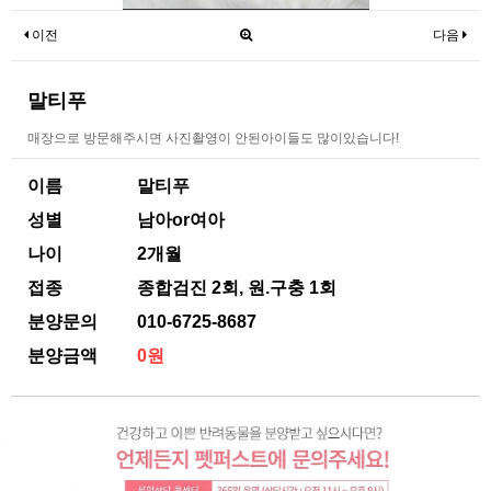
이전
다음
말티푸
매장으로 방문해주시면 사진촬영이 안된아이들도 많이있습니다!
이름
말티푸
성별
남아or여아
나이
2개월
접종
종합검진 2회, 원.구충 1회
분양문의
010-6725-8687
분양금액
0원