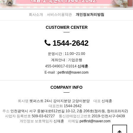
회사소개
서비스이용약관
개인정보처리방침
CUSTOMER CENTER
1544-2642
운영시간 : 11:00~21:00
계좌안내 : 기업은행
455-049017-01014
신재훈
E-mail :
petfirst@naver.com
COMPANY INFO
회사명
펫퍼스트 24시 강아지분양 고양이분양
대표
신재훈
대표전화
1544-2642
주소
인천광역시 서구 중봉대로612번길 10-12, 2층 206호(청라동, 청라프라자2)
사업자 등록번호
509-03-62727
통신판매업신고번호
2019-인천서구-0439
개인정보 보호책임자
신재훈
이메일
petfirst@naver.com