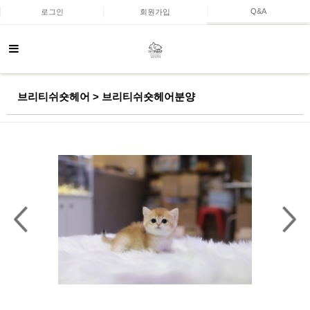
Q&A
로그인
회원가입
브리티쉬숏헤어 > 브리티쉬숏헤어분양