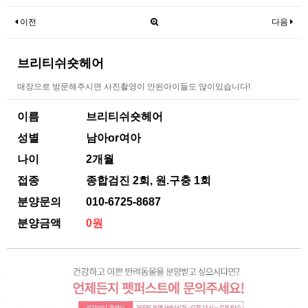
이전
다음
브리티쉬숏헤어
매장으로 방문해주시면 사진촬영이 안된아이들도 많이있습니다!
이름
브리티쉬숏헤어
성별
남아or여아
나이
2개월
접종
종합검진 2회, 원.구충 1회
분양문의
010-6725-8687
분양금액
0원