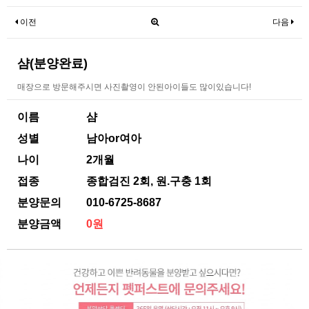
이전
다음
샴(분양완료)
매장으로 방문해주시면 사진촬영이 안된아이들도 많이있습니다!
이름
샴
성별
남아or여아
나이
2개월
접종
종합검진 2회, 원.구충 1회
분양문의
010-6725-8687
분양금액
0원