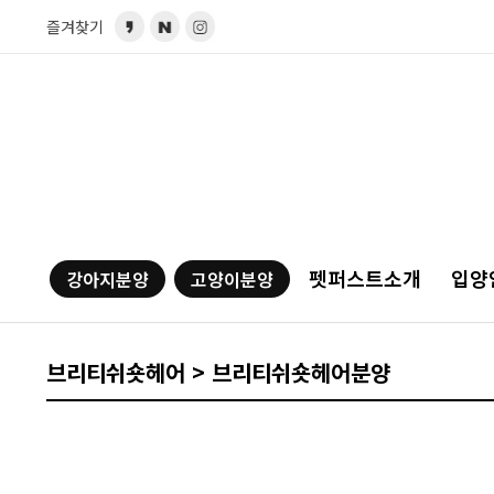
즐겨찾기
펫퍼스트소개
입양
강아지분양
고양이분양
브리티쉬숏헤어 > 브리티쉬숏헤어분양