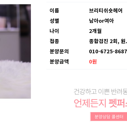
이름
브리티쉬숏헤어
성별
남아or여아
나이
2개월
접종
종합검진 2회, 원
분양문의
010-6725-868
분양금액
0원