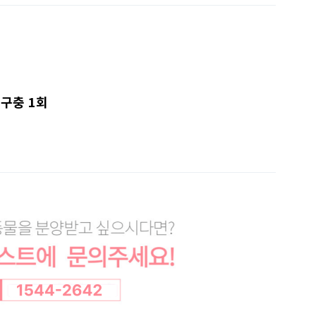
.구충 1회
7