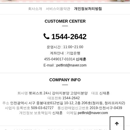
회사소개
서비스이용약관
개인정보처리방침
CUSTOMER CENTER
1544-2642
운영시간 : 11:00~21:00
계좌안내 : 기업은행
455-049017-01014
신재훈
E-mail :
petfirst@naver.com
COMPANY INFO
회사명
펫퍼스트 24시 강아지분양 고양이분양
대표
신재훈
대표전화
1544-2642
주소
인천광역시 서구 중봉대로612번길 10-12, 2층 206호(청라동, 청라프라자2)
사업자 등록번호
509-03-62727
통신판매업신고번호
2019-인천서구-0439
개인정보 보호책임자
신재훈
이메일
petfirst@naver.com