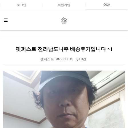
Q&A
로그인
회원가입
펫퍼스트 전라남도나주 배송후기입니다 ~!
펫퍼스트
9,300회
0건
본문