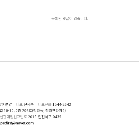
등록된 댓글이 없습니다.
양이분양
대표
신재훈
대표전화
1544-2642
0-12, 2층 206호(청라동, 청라프라자2)
신판매업신고번호
2019-인천서구-0439
petfirst@naver.com