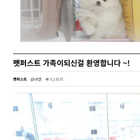
펫퍼스트 가족이되신걸 환영합니다 ~!
펫퍼스트
0건
9,141회