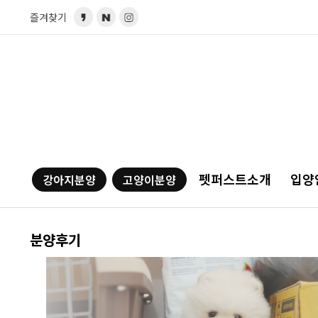
즐겨찾기
펫퍼스트소개
입양
강아지분양
고양이분양
분양후기