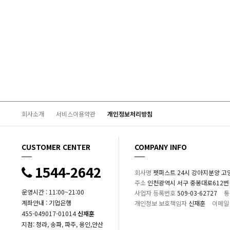
회사소개
서비스이용약관
개인정보처리방침
CUSTOMER CENTER
COMPANY INFO
1544-2642
회사명
펫퍼스트 24시 강아지분양 고
주소
인천광역시 서구 중봉대로612번길 1
운영시간 : 11:00~21:00
사업자 등록번호
509-03-62727
통
계좌안내 : 기업은행
개인정보 보호책임자
신재훈
이메일
455-049017-01014
신재훈
지점: 청라, 송파, 파주, 용인,안산