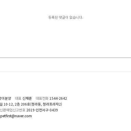
등록된 댓글이 없습니다.
양이분양
대표
신재훈
대표전화
1544-2642
0-12, 2층 206호(청라동, 청라프라자2)
신판매업신고번호
2019-인천서구-0439
petfirst@naver.com