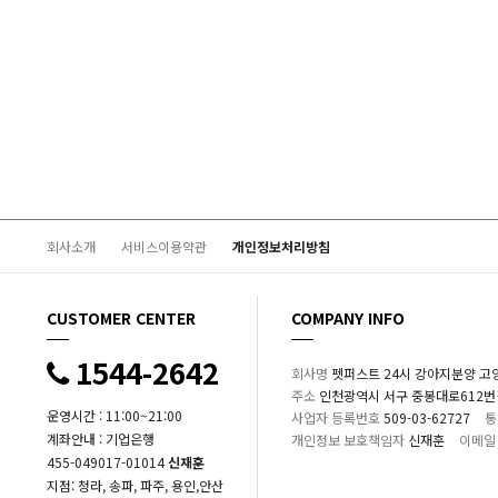
회사소개
서비스이용약관
개인정보처리방침
CUSTOMER CENTER
COMPANY INFO
1544-2642
회사명
펫퍼스트 24시 강아지분양 고
주소
인천광역시 서구 중봉대로612번길 1
운영시간 : 11:00~21:00
사업자 등록번호
509-03-62727
통
계좌안내 : 기업은행
개인정보 보호책임자
신재훈
이메일
455-049017-01014
신재훈
지점: 청라, 송파, 파주, 용인,안산