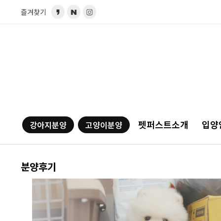
즐겨찾기
펫퍼스트소개
입양
강아지분양
고양이분양
분양후기