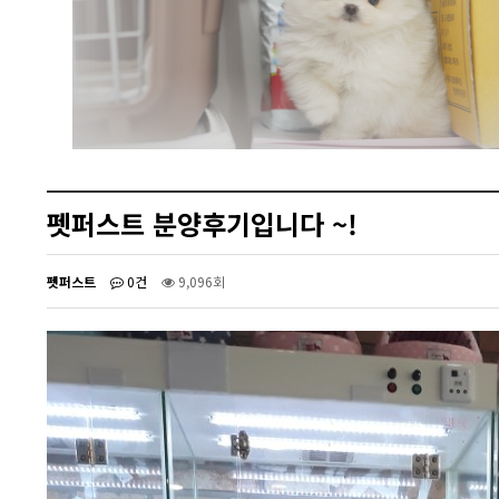
펫퍼스트 분양후기입니다 ~!
펫퍼스트
0건
9,096회